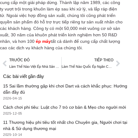
cung cấp một giải pháp dừng. Thành lập năm 1989, các công
ty vượt trội trong khuôn làm ép sau khi xử lý, và lắp ráp điện
tử. Ngoài việc hợp đồng sản xuất, chúng tôi cũng phát triển
quyền sản phẩm đó hỗ trợ trực tiếp riêng tư sản xuất nhãn cho
các khách hàng. Công ty có một 50,000 mét vuông cơ sở sản
xuất, 30 năm của khuôn phát triển kinh nghiệm hơn 50 R&D
nhân, và hơn 100
ép máy
tất cả dành để cung cấp chất lượng
cao các dịch vụ khách hàng của chúng tôi.
TRƯỚC ĐÓ
TIẾP THEO
Làm Thế Nào Việt Ép Nhà Sản Xuất Đánh Giá Khuôn Lượng Cao
Làm Thế Nào Quốc Ép Ngăn Cản Mùi Hôi
Các bài viết gần đây
15 Sai lầm thường gặp khi chơi Dart và cách khắc phục: Hướng
dẫn đầy đủ
2026-04-15
Cách chơi phi tiêu: Luật cho 7 trò cơ bản & Mẹo cho người mới
2025-12-05
11 Thương hiệu phi tiêu tốt nhất cho Chuyên gia, Người chơi tại
nhà & Sử dụng thương mại
2025-10-14