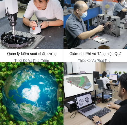
Giảm chi phí, nâng cao hiệu
quả
Quản lý kiểm soát chất lượng
DAYIN Thúc Đẩy Đổi Mới Bằng Vật Liệu
Sản Phẩm Trải Qua Các Bài Kiểm Tra
Mới, Quy Trình Sản Xuất Mới Và Sản Phẩm
Nghiêm Ngặt Và Đáp Ứng Tiêu Chuẩn
Mới. Kiểm Soát Chi Phí Từ Thiết Kế Đến
ISO9001. Phòng Thí Nghiệm Của Chúng
Sản Xuất, Cung Cấp Báo Giá Nhanh Và
Tôi Mô Phỏng Môi Trường Thảm, Sàn Gỗ
Giải Pháp, Cùng Với Phản Hồi Về Giá Trị.
Và Gạch, Phục Vụ Cho Việc Thu Thập Dữ
Ép Nhựa Được Điều Khiển Bởi Dữ Liệu
Liệu, Phân Tích Và Xác Minh Thuật Toán
Giúp Nâng Cao Hiệu Quả Và Chất Lượng,
Từ Đó Giảm Chi Phí
Quản lý kiểm soát chất lượng
Giảm chi Phí và Tăng hiệu Quả
Thiết Kế Và Phát Triển
Thiết Kế Và Phát Triển
Thiết kế và phát triển
Kế Hoạch Xanh
Đội Ngũ Của Chúng Tôi Cung Cấp Dịch Vụ
Thiết Kế, Nghiên Cứu Và Phát Triển, Cùng
DAYIN Đạt Chứng Nhận GRS (Chứng Nhận
Với 65 Bằng Sáng Chế, Giải Quyết Các
Tái Chế Toàn Cầu), Tiết Kiệm Năng Lượng,
Vấn Đề Phức Tạp Bằng Những Ý Tưởng
Giảm Chi Phí Và Sử Dụng Vật Liệu Tái Chế
Độc Đáo. Chúng Tôi Cung Cấp Giải Pháp
Để Hỗ Trợ Phát Triển Bền Vững."
Một Cửa, Thiết Kế Tùy Chỉnh Và Thích Ứng
Với Nhiều Tình Huống Khác Nhau