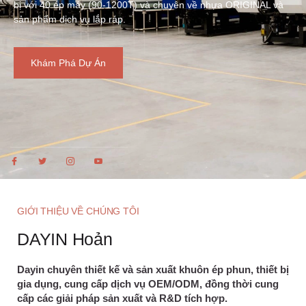
bị với 40 ép máy (90-1200T) và chuyên về nhựa ORIGINAL và
sản phẩm dịch vụ lắp ráp.
Khám Phá Dự Án
GIỚI THIỆU VỀ CHÚNG TÔI
DAYIN Hoản
Dayin chuyên thiết kế và sản xuất khuôn ép phun, thiết bị
gia dụng, cung cấp dịch vụ OEM/ODM, đồng thời cung
cấp các giải pháp sản xuất và R&D tích hợp.