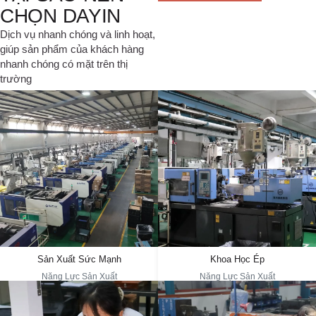
CHỌN DAYIN
Dịch vụ nhanh chóng và linh hoạt,
giúp sản phẩm của khách hàng
nhanh chóng có mặt trên thị
trường
Kỹ thuật ép nhựa khoa học
Năng Lực Sản Xuất
Quản Lý Khuôn Mẫu Số Sử Dụng Phân
DAYIN Có Hơn 30 Năm Kinh Nghiệm, Sở
Tích Quy Trình Để Tối Ưu Hóa Các Tham
Hữu Khu Sản Xuất Rộng 50.000 Mét
Số, Giảm Thiểu Khuyết Tật Và Biến Dạng.
Vuông, Hơn 100 Máy Ép Nhựa Và Hơn
Giám Sát Thời Gian Thực Đảm Bảo Hiệu
600 Nhân Viên. Các Cơ Sở Tự Động Hóa
Quả Ép Nhựa Cao. Phân Tích Hệ Thống
Của Chúng Tôi, Thông Qua Thiết Bị Tiên
Giảm Sự Phụ Thuộc Vào Con Người, Mang
Tiến Và Chuỗi Cung Ứng Mạnh Mẽ, Đảm
Lại Sản Xuất Hiệu Quả. Kiểm Tra Vật Liệu
Bảo Việc Giao Hàng Đúng Hạn.
Nâng Cao Chất Lượng. Hệ Thống Hoàn
Chỉnh Nâng Cao Kỹ Năng Cho Nhân Viên
Sản Xuất Sức Mạnh
Khoa Học Ép
Năng Lực Sản Xuất
Năng Lực Sản Xuất