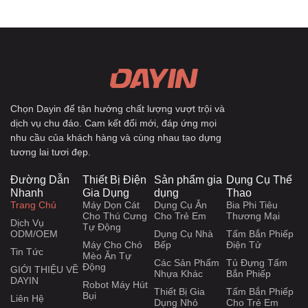
Chọn Dayin để tận hưởng chất lượng vượt trội và
dịch vụ chu đáo. Cam kết đổi mới, đáp ứng mọi
nhu cầu của khách hàng và cùng nhau tạo dựng
tương lai tươi đẹp.
Đường Dẫn
Thiết Bị Điện
Sản phẩm gia
Dụng Cụ Thể
Nhanh
Gia Dụng
dụng
Thao
Trang Chủ
Máy Dọn Cát
Dụng Cụ Ăn
Bia Phi Tiêu
Cho Thú Cưng
Cho Trẻ Em
Thương Mại
Dịch Vụ
Tự Động
ODM/OEM
Dụng Cụ Nhà
Tấm Bắn Phiếp
Máy Cho Chó
Bếp
Điện Tử
Tin Tức
Mèo Ăn Tự
Các Sản Phẩm
Tủ Đựng Tấm
Động
GIỚI THIỆU VỀ
Nhựa Khác
Bắn Phiếp
DAYIN
Robot Máy Hút
Thiết Bị Gia
Tấm Bắn Phiếp
Bụi
Liên Hệ
Dụng Nhỏ
Cho Trẻ Em