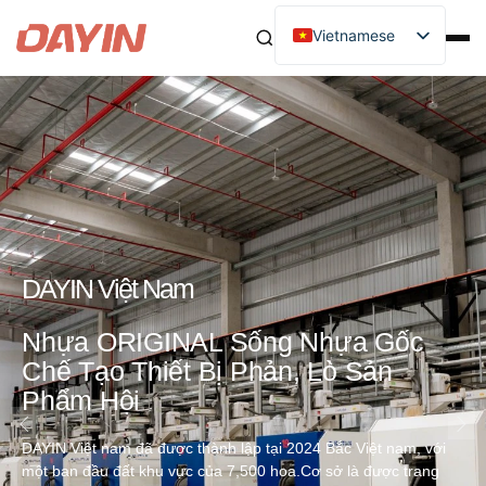
Vietnamese
DAYIN Việt Nam
Nhựa ORIGINAL Sống Nhựa Gốc
Chế Tạo Thiết Bị Phản, Lò Sản
Phẩm Hội
DAYIN Việt nam đã được thành lập tại 2024 Bắc Việt nam, với
một ban đầu đất khu vực của 7,500 hoa.Cơ sở là được trang