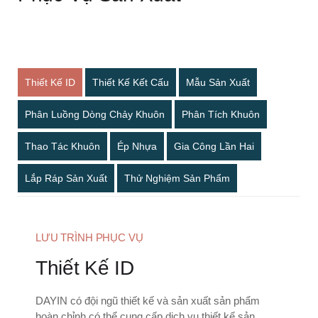
Thiết Kế ID
Thiết Kế Kết Cấu
Mẫu Sản Xuất
Phân Luồng Dòng Chảy Khuôn
Phân Tích Khuôn
Thao Tác Khuôn
Ép Nhựa
Gia Công Lần Hai
Lắp Ráp Sản Xuất
Thử Nghiệm Sản Phẩm
LƯU TRÌNH PHỤC VỤ
Thiết Kế ID
DAYIN có đội ngũ thiết kế và sản xuất sản phẩm
hoàn chỉnh có thể cung cấp dịch vụ thiết kế sản