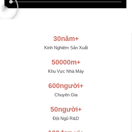
30
năm+
Kinh Nghiệm Sản Xuất
50000
m+
Khu Vực Nhà Máy
600
người+
Chuyên Gia
50
người+
Đội Ngũ R&D