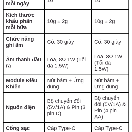
10
10
mỗi ngày
Kích thước
khẩu phần
10g ± 2g
10g ± 2g
mỗi bữa
Chức năng
Có, 30 giây
Có, 30 giây
ghi âm
Loa, 8Ω 1W
Âm thanh đầu
Loa, 8Ω 1W (Tối
(Tối đa
ra
đa 1.5W)
1.5W)
Module Điều
Nút bấm + Ứng
Nút bấm +
Khiển
dụng
Ứng dụng
Bộ chuyển
Bộ chuyển đổi
đổi (5V/1A) &
Nguồn điện
(5V/1A) & Pin (3
Pin (4 pin
pin D)
AA)
Cổng sạc
Cáp Type-C
Cáp Type-C