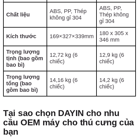
ABS, PP,
ABS, PP, Thép
Chất liệu
Thép không
không gỉ 304
gỉ 304
180 x 305 x
Kích thước
169×327×339mm
346 mm
Trọng lượng
12,72 kg (6
12,9 kg (6
tịnh (bao gồm
chiếc)
chiếc)
bao bì)
Trọng lượng
14,16 kg (6
14,2 kg (6
tổng (bao
chiếc)
chiếc)
gồm bao bì)
Tại sao chọn DAYIN cho nhu
cầu OEM máy cho thú cưng của
bạn