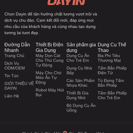
Chọn Dayin để tận hưởng chất lượng vượt trội và
dịch vụ chu đáo. Cam kết đổi mới, đáp ứng mọi
nhu cầu của khách hàng và cùng nhau tạo dựng
tương lai tươi đẹp.
Đường Dẫn
Thiết Bị Điện
Sản phẩm gia
Dụng Cụ Thể
Nhanh
Gia Dụng
dụng
Thao
Trang Chủ
Máy Dọn Cát
Dụng Cụ Ăn
Bia Phi Tiêu
Cho Thú Cưng
Cho Trẻ Em
Thương Mại
Dịch Vụ
Tự Động
ODM/OEM
Dụng Cụ Nhà
Tấm Bắn Phiếp
Máy Cho Chó
Bếp
Điện Tử
Tin Tức
Mèo Ăn Tự
Các Sản Phẩm
Tủ Đựng Tấm
Động
GIỚI THIỆU VỀ
Nhựa Khác
Bắn Phiếp
DAYIN
Robot Máy Hút
Thiết Bị Gia
Tấm Bắn Phiếp
Bụi
Liên Hệ
Dụng Nhỏ
Cho Trẻ Em
Bộ Dụng Cụ Ăn
Uống