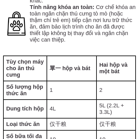
khác.
Tính năng khóa an toàn:
Cơ chế khóa an
toàn ngăn chặn thú cưng tò mò (hoặc
thậm chí trẻ em) tiếp cận nơi lưu trữ thức
ăn, đảm bảo lịch trình cho ăn đã được
thiết lập không bị thay đổi và ngăn chặn
việc can thiệp.
Tùy chọn máy
Hai hộp và
cho ăn thú
單一 hộp và bát
một bát
cưng
Số lượng hộp
1
2
thức ăn
5L (2.2L +
Dung tích hộp
4L
3.3L)
Loại thức ăn
仅干粮
仅干粮
Số bữa tối đa