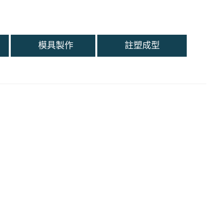
模具製作
註塑成型