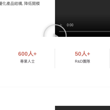
在優化產品結構, 降低開模
600
人+
50
人+
專業人士
R&D團隊