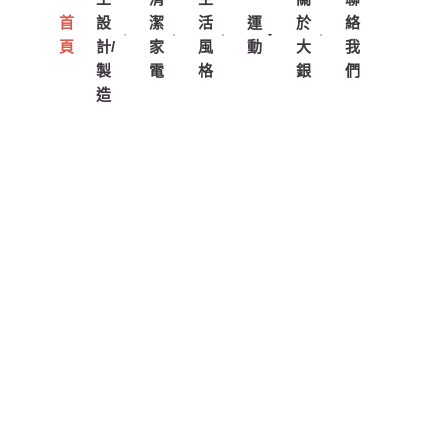
首
設
潔
活
運
於
絡
頁
計/
家
風
動
大
我
製
電
格
銀
們
造
0台（90-1200T），提供