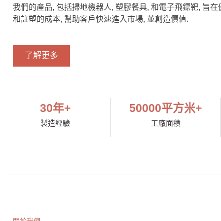
我們的產品, 包括掃地機器人, 塑膠餐具, 和電子飛鏢靶, 旨
和註塑的成本, 幫助客戶快速進入市場, 並創造價值.
了解更多
30
年+
50000
平方米+
製造經驗
工廠面積
關於我們