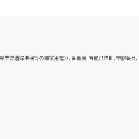
專業製造掃地機等各種家用電器, 香薰機, 智能飛鏢靶, 塑膠餐具, 