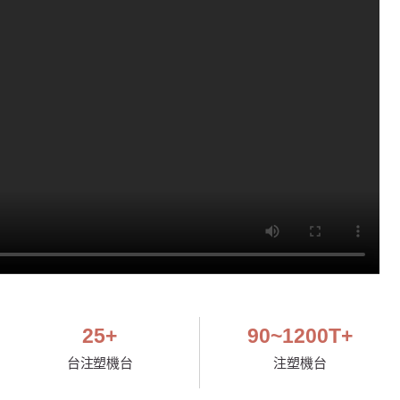
25
+
90
~1200T+
台注塑機台
注塑機台