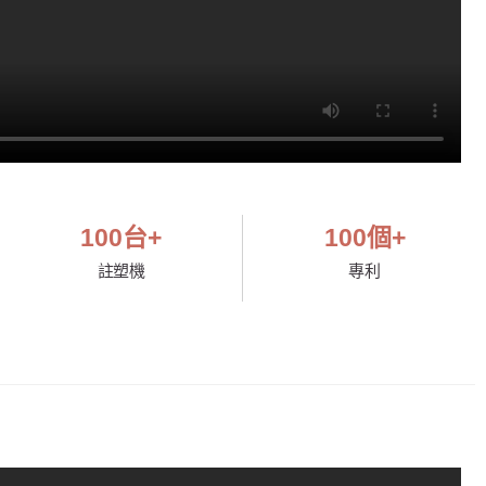
100
台+
100
個+
註塑機
專利