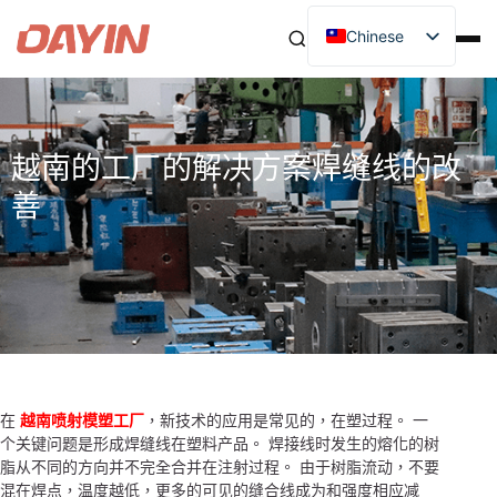
Chinese
越南的工厂的解决方案焊缝线的改
善
在
越南喷射模塑工厂
，新技术的应用是常见的，在塑过程。 一
个关键问题是形成焊缝线在塑料产品。 焊接线时发生的熔化的树
脂从不同的方向并不完全合并在注射过程。 由于树脂流动，不要
混在焊点，温度越低，更多的可见的缝合线成为和强度相应减