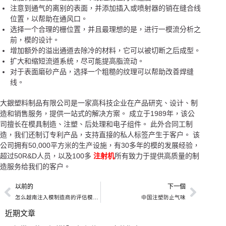
注意到通气的离别的表面，并添加插入或喷射器的销在缝合线
位置，以帮助在通风口。
选择一个合理的栅位置，并且最理想的是，进行一模流分析之
前，模的设计。
增加额外的溢出通道去除冷的材料，它可以被切断之后成型。
扩大和缩短流道系统，尽可能提高脂流动。
对于表面磨砂产品，选择一个粗糙的纹理可以帮助改善焊缝
线。
大銀塑料制品有限公司是一家高科技企业在产品研究、设计、制
造和销售服务，提供一站式的解决方案。 成立于1989年，该公
司擅长在模具制造、注塑、后处理和电子组件。 此外合同工制
造，我们还制订专利产品，支持直接的私人标签产生于客户。 该
公司拥有50,000平方米的生产设施，有30多年的模的发展经验，
超过50R&D人员，以及100多
注射机
所有致力于提供高质量的制
造服务给我们的客户。
以前的
下一個
怎么越南注入模制造商的评估模质量
中国注塑防止气味
近期文章