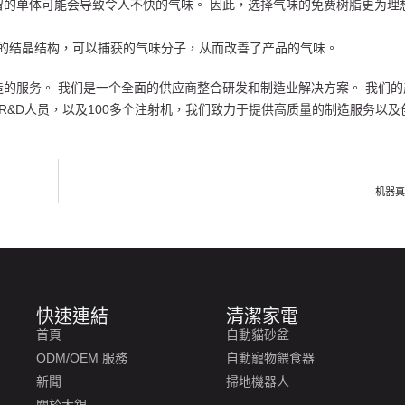
留的单体可能会导致令人不快的气味。 因此，选择气味的免费树脂更为理
富的结晶结构，可以捕获的气味分子，从而改善了产品的气味。
的服务。 我们是一个全面的供应商整合研发和制造业解决方案。 我们
0R&D人员，以及100多个注射机，我们致力于提供高质量的制造服务以
机器
快速連結
清潔家電
首頁
自動貓砂盆
ODM/OEM 服務
自動寵物餵食器
新聞
掃地機器人
關於大銀