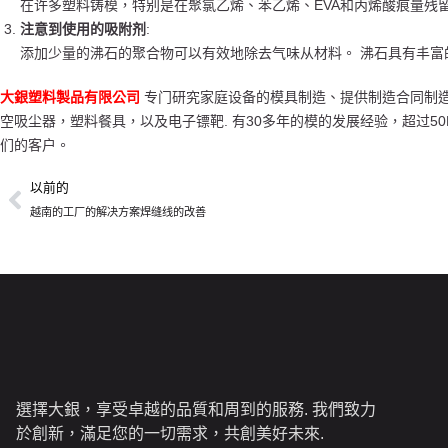
在许多塑料铸模，特别是在聚氯乙烯、苯乙烯、EVA和丙烯酸痕量残
注意到使用的吸附剂
:
添加少量的沸石的聚合物可以有效地除去气味从材料。 沸石具有丰
大銀塑料製品有限公司
专门研究家庭设备的模具制造、提供制造合同制造
空吸尘器，塑料餐具，以及电子镖靶. 有30多年的模的发展经验，超过5
们的客户。
以前的
越南的工厂的解决方案焊缝线的改善
選擇大銀，享受卓越的品質和周到的服務. 我們致力
於創新，滿足您的一切需求，共創美好未來.