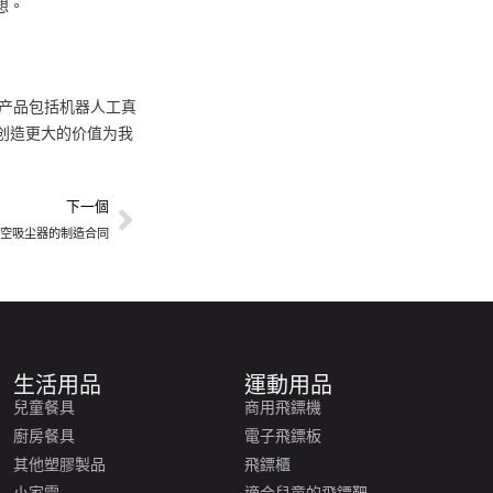
想。
的产品包括机器人工真
及创造更大的价值为我
下一個
真空吸尘器的制造合同
生活用品
運動用品
兒童餐具
商用飛鏢機
廚房餐具
電子飛鏢板
其他塑膠製品
飛鏢櫃
小家電
適合兒童的飛鏢靶