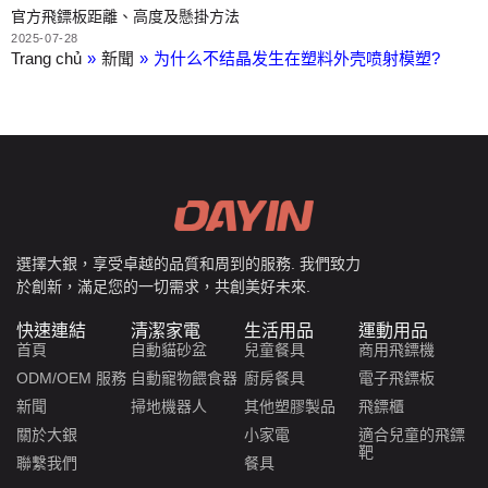
官方飛鏢板距離、高度及懸掛方法
2025-07-28
Trang chủ
»
新聞
»
为什么不结晶发生在塑料外壳喷射模塑?
選擇大銀，享受卓越的品質和周到的服務. 我們致力
於創新，滿足您的一切需求，共創美好未來.
快速連結
清潔家電
生活用品
運動用品
首頁
自動貓砂盆
兒童餐具
商用飛鏢機
ODM/OEM 服務
自動寵物餵食器
廚房餐具
電子飛鏢板
新聞
掃地機器人
其他塑膠製品
飛鏢櫃
關於大銀
小家電
適合兒童的飛鏢
靶
聯繫我們
餐具