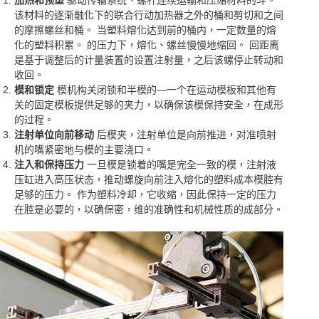
加热和预塑
驱动传输系统、螺杆连续运输和压缩材料的斗。
该材料的逐渐融化下的联合行动加热器之外的桶和剪切和之间
的摩擦螺丝和桶。 当塑料熔化达到前的桶内，一定数量的熔
化的塑料积累。 的压力下，熔化、螺丝慢慢地缩回。 回距离
是基于调整后的计量装置的设置注射量，之后该螺停止转动和
收回。
模和锁定
模机构关闭锁和半模的—一个在运动模板和其他有
关的固定模板提供足够的夹力，以确保该模保持安全，在成形
的过程。
注射单位向前移动
后模夹，注射单位是向前推进，对准喷射
机的嘴紧密地与模的主要浇口。
注入和保持压力
一旦模是锁着的嘴是完全一致的模，注射液
压缸进入高压状态，推动螺旋向前注入熔化的塑料成本模腔有
足够的压力。 作为塑料冷却，它收缩，因此保持一定的压力
在腔是必要的，以确保密，维的准确性和机械性质的成部分。