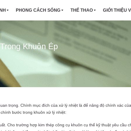
INH
PHONG CÁCH SỐNG
THỂ THAO
GIỚI THIỆU 
ị Trong Khuôn Ép
quan trọng. Chính mục đích của xử lý nhiệt là để nâng độ chính xác củ
 chính bước trong khuôn xử lý nhiệt:
uất. Cho trường hợp kim thép công cụ khuôn cụ thể kỹ thuật yêu cầu 