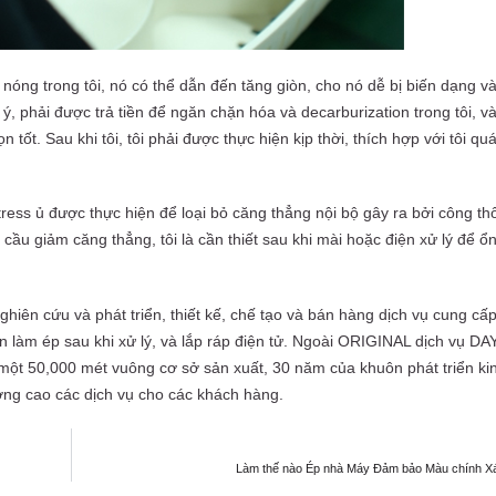
 nóng trong tôi, nó có thể dẫn đến tăng giòn, cho nó dễ bị biến dạng và
, phải được trả tiền để ngăn chặn hóa và decarburization trong tôi, và
ọn tốt. Sau khi tôi, tôi phải được thực hiện kịp thời, thích hợp với tôi q
ess ủ được thực hiện để loại bỏ căng thẳng nội bộ gây ra bởi công t
cầu giảm căng thẳng, tôi là cần thiết sau khi mài hoặc điện xử lý để ổ
iên cứu và phát triển, thiết kế, chế tạo và bán hàng dịch vụ cung cấp
n làm ép sau khi xử lý, và lắp ráp điện tử. Ngoài ORIGINAL dịch vụ DAY
 một 50,000 mét vuông cơ sở sản xuất, 30 năm của khuôn phát triển k
ng cao các dịch vụ cho các khách hàng.
Làm thế nào Ép nhà Máy Đảm bảo Màu chính Xá