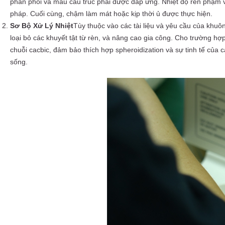
phân phối và mẫu cấu trúc phải được đáp ứng. Nhiệt độ rèn phạm vi
pháp. Cuối cùng, chậm làm mát hoặc kịp thời ủ được thực hiện.
Sơ Bộ Xử Lý Nhiệt
Tùy thuộc vào các tài liệu và yêu cầu của khuôn
loại bỏ các khuyết tật từ rèn, và nâng cao gia công. Cho trường hợ
chuỗi cacbic, đảm bảo thích hợp spheroidization và sự tinh tế của 
sống.