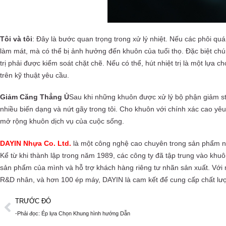
Tôi và tôi
: Đây là bước quan trọng trong xử lý nhiệt. Nếu các phôi quá
làm mát, mà có thể bị ảnh hưởng đến khuôn của tuổi thọ. Đặc biệt chú ý
trị phải được kiểm soát chặt chẽ. Nếu có thể, hút nhiệt trị là một lựa ch
trên kỹ thuật yêu cầu.
Giảm Căng Thẳng Ủ
Sau khi những khuôn được xử lý bộ phận giảm str
nhiều biến dạng và nứt gãy trong tôi. Cho khuôn với chính xác cao yêu 
mở rộng khuôn dịch vụ của cuộc sống.
DAYIN Nhựa Co. Ltd.
là một công nghệ cao chuyên trong sản phẩm ngh
Kể từ khi thành lập trong năm 1989, các công ty đã tập trung vào khuô
sản phẩm của mình và hỗ trợ khách hàng riêng tư nhãn sản xuất. Với
R&D nhân, và hơn 100 ép máy, DAYIN là cam kết để cung cấp chất lượ
TRƯỚC ĐÓ
-Phải đọc: Ép lựa Chọn Khung hình hướng Dẫn