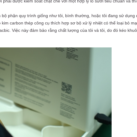
 phải được kiểm soát chặt chẽ với một hợp lý lò sưởi tiêu chuẩn và t
 bộ phận quy trình giống như tôi, bình thường, hoặc tôi đang sử dụng đ
p kim carbon thép công cụ thích hợp sơ bộ xử lý nhiệt có thể loại bỏ m
cacbic. Việc này đảm bảo rằng chất lượng của tôi và tôi, do đó kéo khu