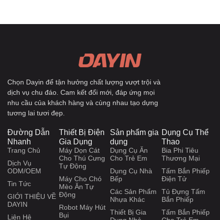
11 Thương hiệu phi tiêu tốt nhất cho Chuyên gia, Người chơi tại
nhà & Sử dụng thương mại
2025-10-14
8 Bảng phi tiêu điện tử tốt nhất cho Trải nghiệm Tương tác Thú vị
2025-09-22
Khoảng cách, chiều cao chính thức của bảng dart và cách treo
chúng
2025-07-28
Trang chủ
»
Tin tức
»
Tại sao Không kết Tinh Xảy ra trong Vỏ Nhựa Ép?
Chọn Dayin để tận hưởng chất lượng vượt trội và
dịch vụ chu đáo. Cam kết đổi mới, đáp ứng mọi
nhu cầu của khách hàng và cùng nhau tạo dựng