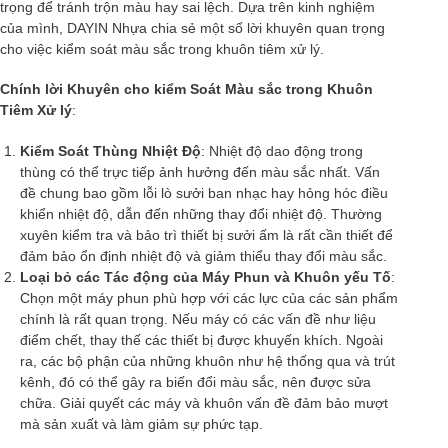
trọng để tránh trộn màu hay sai lệch. Dựa trên kinh nghiệm
của mình, DAYIN Nhựa chia sẻ một số lời khuyên quan trọng
cho việc kiểm soát màu sắc trong khuôn tiêm xử lý.
Chính lời Khuyên cho kiểm Soát Màu sắc trong Khuôn
Tiêm Xử lý
:
Kiểm Soát Thùng Nhiệt Độ
: Nhiệt độ dao động trong
thùng có thể trực tiếp ảnh hưởng đến màu sắc nhất. Vấn
đề chung bao gồm lỗi lò sưởi ban nhạc hay hỏng hóc điều
khiển nhiệt độ, dẫn đến những thay đổi nhiệt độ. Thường
xuyên kiểm tra và bảo trì thiết bị sưởi ấm là rất cần thiết để
đảm bảo ổn định nhiệt độ và giảm thiểu thay đổi màu sắc.
Loại bỏ các Tác động của Máy Phun và Khuôn yếu Tố
:
Chọn một máy phun phù hợp với các lực của các sản phẩm
chính là rất quan trọng. Nếu máy có các vấn đề như liệu
điểm chết, thay thế các thiết bị được khuyến khích. Ngoài
ra, các bộ phận của những khuôn như hệ thống qua và trút
kênh, đó có thể gây ra biến đổi màu sắc, nên được sửa
chữa. Giải quyết các máy và khuôn vấn đề đảm bảo mượt
mà sản xuất và làm giảm sự phức tạp.