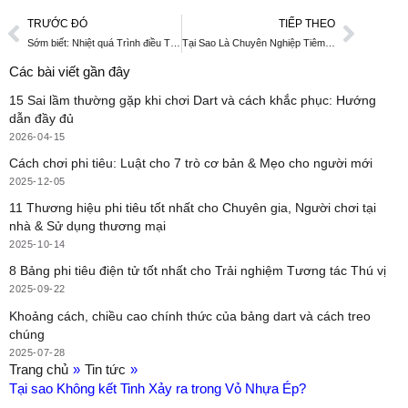
trong 30 năm. Như một sản phẩm ép nhà sản xuất, DAYIN
cung cấp dịch vụ. Chúng ta vượt trội trong sản phẩm cấu trúc
tối ưu, để giúp giảm khuôn và tiêm chi phí. Các công ty tự hào
có một sản phẩm toàn diện thiết kế và sản xuất ngũ, cung cấp
thiết kế tuyệt vời dịch vụ, tiến khuôn thiết bị chế và nhiều kinh
nghiệm trong sản phẩm nhựa khác nhau. Với một 50,000 mét
vuông cơ sở sản xuất, trong 30 năm
khuôn phát triển
kinh
nghiệm hơn 50 R&D nhân, và hơn 100 ép máy, DAYIN là cam
kết để cung cấp dịch vụ chất lượng cao đến khách hàng của
mình.
TRƯỚC ĐÓ
TIẾP THEO
Sớm biết: Nhiệt quá Trình điều Trị trong Khuôn Ép
Tại Sao Là Chuyên Nghiệp Tiêm Mốc Rất Phổ Biến?
Các bài viết gần đây
15 Sai lầm thường gặp khi chơi Dart và cách khắc phục: Hướng
dẫn đầy đủ
2026-04-15
Cách chơi phi tiêu: Luật cho 7 trò cơ bản & Mẹo cho người mới
2025-12-05