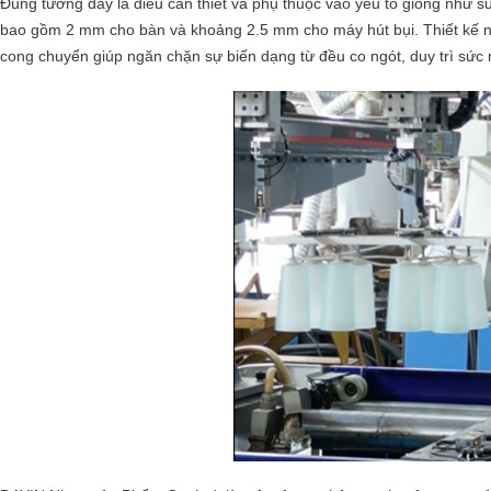
Đúng tường dày là điều cần thiết và phụ thuộc vào yếu tố giống như sức
bao gồm 2 mm cho bàn và khoảng 2.5 mm cho máy hút bụi. Thiết kế nên
cong chuyển giúp ngăn chặn sự biến dạng từ đều co ngót, duy trì sức m