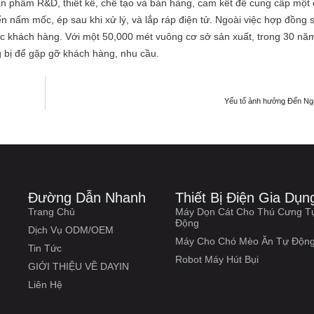
 phẩm R&D, thiết kế, chế tạo và bán hàng, cam kết để cung cấp một c
ển nấm mốc, ép sau khi xử lý, và lắp ráp điện tử. Ngoài việc hợp đồng s
ác khách hàng. Với một 50,000 mét vuông cơ sở sản xuất, trong 30 nă
 bị để gặp gỡ khách hàng, nhu cầu.
Yếu tố ảnh hưởng Đến Ng
Đường Dẫn Nhanh
Thiết Bị Điện Gia Dụn
Trang Chủ
Máy Dọn Cát Cho Thú Cưng T
Động
Dịch Vụ ODM/OEM
Máy Cho Chó Mèo Ăn Tự Độn
Tin Tức
Robot Máy Hút Bụi
GIỚI THIỆU VỀ DAYIN
Liên Hệ