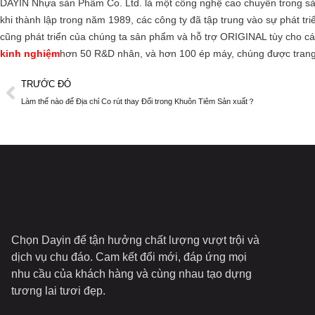
DAYIN Nhựa sản Phẩm Co. Ltd. là một công nghệ cao chuyên trong sản
khi thành lập trong năm 1989, các công ty đã tập trung vào sự phát tri
cũng phát triển của chúng ta sản phẩm và hỗ trợ ORIGINAL tùy cho c
kinh nghiệm
hơn 50 R&D nhân, và hơn 100 ép máy, chúng được trang
TRƯỚC ĐÓ
Làm thế nào để Địa chỉ Co rút thay Đổi trong Khuôn Tiêm Sản xuất？
Chọn Dayin để tận hưởng chất lượng vượt trội và
dịch vụ chu đáo. Cam kết đổi mới, đáp ứng mọi
nhu cầu của khách hàng và cùng nhau tạo dựng
tương lai tươi đẹp.