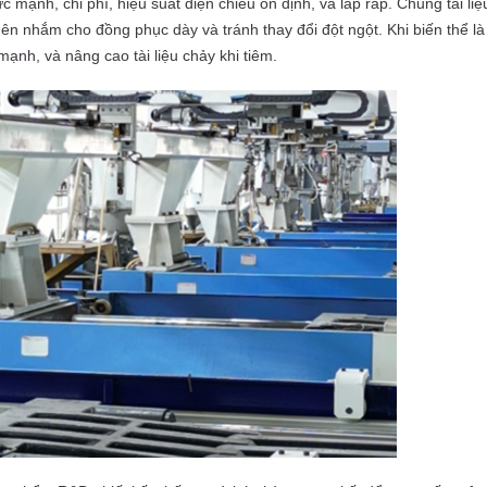
 mạnh, chi phí, hiệu suất điện chiều ổn định, và lắp ráp. Chung tài liệ
 nhắm cho đồng phục dày và tránh thay đổi đột ngột. Khi biến thể là 
ạnh, và nâng cao tài liệu chảy khi tiêm.