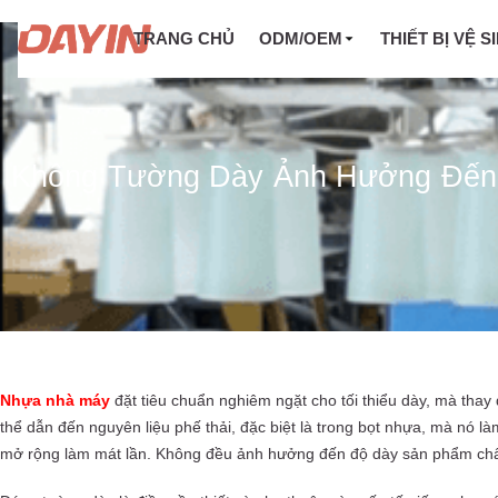
TRANG CHỦ
ODM/OEM
THIẾT BỊ VỆ S
Không Tường Dày Ảnh Hưởng Đến
Nhựa nhà máy
đặt tiêu chuẩn nghiêm ngặt cho tối thiểu dày, mà thay 
thể dẫn đến nguyên liệu phế thải, đặc biệt là trong bọt nhựa, mà nó 
mở rộng làm mát lần. Không đều ảnh hưởng đến độ dày sản phẩm chất