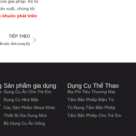
ửa giải pháp. Kể từ
ản xuất, chúng tôi
m
khuôn phát triển
TIẾP THEO
ắn bức Ảnh trong Ép
g
Sản phẩm gia dụng
Dụng Cụ Thể Thao
ự
Dụng Cụ Ăn Cho Trẻ Em
Bia Phi Tiêu Thương Mại
Dụng Cụ Nhà Bếp
Tấm Bắn Phiếp Điện Tử
g
Các Sản Phẩm Nhựa Khác
Tủ Đựng Tấm Bắn Phiếp
Thiết Bị Gia Dụng Nhỏ
Tấm Bắn Phiếp Cho Trẻ Em
Bộ Dụng Cụ Ăn Uống