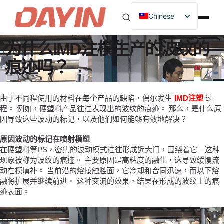
Chinese
为什么IMD注模生产的波纹的
痕迹吗？
由于不同程使用的材料在每个产品的缺陷，偶尔发生
IMD注塑
过
程。 例如，硬塑料产品往往表现出的波纹的痕迹。 那么，是什么原
因导致这些波动的标记，以及他们如何能够有效地解决？
原因波动的标记在喷射模塑
在硬塑料等PS，密集的波动模式往往形成近大门，围绕着它—这种
现象被称为波纹的痕迹。 主要原因是高粘度的融化，这导致缓慢流
动在模填补。 当前沿的熔接触腔面，它冷却和合同迅速，而以下熔
融将扩展并继续前进。 这种交流的效果，结果在形成的波纹上的痕
迹表面。