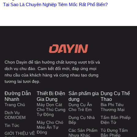
Tại Sao Là Chuyên Nghiệp Tiêm Mốc Rất Phổ Biến?
Chọn Dayin để tận hưởng chất lượng vượt trội và
dịch vụ chu đáo. Cam kết đổi mới, đáp ứng mọi
nhu cầu của khách hàng và cùng nhau tạo dựng
tương lai tươi đẹp.
Đường Dẫn
Thiết Bị Điện
Sản phẩm gia
Dụng Cụ Thể
Nhanh
Gia Dụng
dụng
Thao
Trang Chủ
Máy Dọn Cát
Dụng Cụ Ăn
Bia Phi Tiêu
Cho Thú Cưng
Cho Trẻ Em
Thương Mại
Dịch Vụ
Tự Động
ODM/OEM
Dụng Cụ Nhà
Tấm Bắn Phiếp
Máy Cho Chó
Bếp
Điện Tử
Tin Tức
Mèo Ăn Tự
Các Sản Phẩm
Tủ Đựng Tấm
Động
GIỚI THIỆU VỀ
Nhựa Khác
Bắn Phiếp