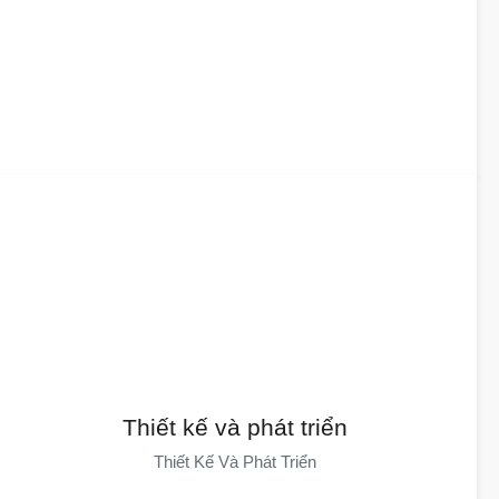
Thiết kế và phát triển
Đội Ngũ Của Chúng Tôi Cung Cấp Dịch Vụ Thiết Kế, Nghiên Cứu
Thiết kế và phát triển
Và Phát Triển, Cùng Với 65 Bằng Sáng Chế, Giải Quyết Các Vấn
Thiết Kế Và Phát Triển
Đề Phức Tạp Bằng Những Ý Tưởng Độc Đáo. Chúng Tôi Cung
Cấp Giải Pháp Một Cửa, Thiết Kế Tùy Chỉnh Và Thích Ứng Với