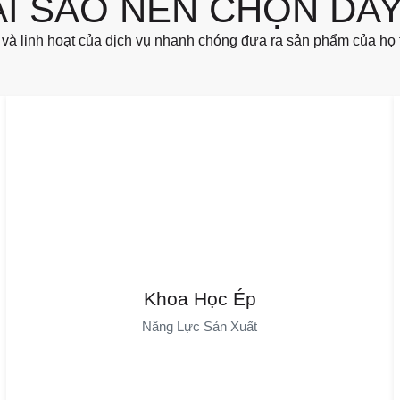
ẠI SAO NÊN CHỌN DAY
và linh hoạt của dịch vụ nhanh chóng đưa ra sản phẩm của họ t
Kỹ thuật ép nhựa khoa học
Quản Lý Khuôn Mẫu Số Sử Dụng Phân Tích Quy Trình Để Tối
Ưu Hóa Các Tham Số, Giảm Thiểu Khuyết Tật Và Biến Dạng.
Khoa Học Ép
Giám Sát Thời Gian Thực Đảm Bảo Hiệu Quả Ép Nhựa Cao.
Năng Lực Sản Xuất
Phân Tích Hệ Thống Giảm Sự Phụ Thuộc Vào Con Người, Mang
Lại Sản Xuất Hiệu Quả. Kiểm Tra Vật Liệu Nâng Cao Chất
Lượng. Hệ Thống Hoàn Chỉnh Nâng Cao Kỹ Năng Cho Nhân
Viên