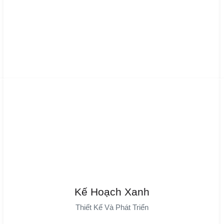
Kế Hoạch Xanh
Kế Hoạch Xanh
DAYIN Đạt Chứng Nhận GRS (Chứng Nhận Tái Chế Toàn Cầu),
Thiết Kế Và Phát Triển
Tiết Kiệm Năng Lượng, Giảm Chi Phí Và Sử Dụng Vật Liệu Tái
Chế Để Hỗ Trợ Phát Triển Bền Vững."