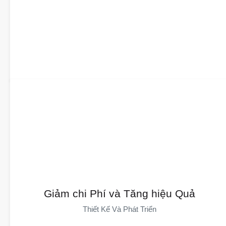
Giảm chi phí, nâng cao hiệu quả
DAYIN Thúc Đẩy Đổi Mới Bằng Vật Liệu Mới, Quy Trình Sản Xuất
Giảm chi Phí và Tăng hiệu Quả
Mới Và Sản Phẩm Mới. Kiểm Soát Chi Phí Từ Thiết Kế Đến Sản
Thiết Kế Và Phát Triển
Xuất, Cung Cấp Báo Giá Nhanh Và Giải Pháp, Cùng Với Phản
Hồi Về Giá Trị. Ép Nhựa Được Điều Khiển Bởi Dữ Liệu Giúp