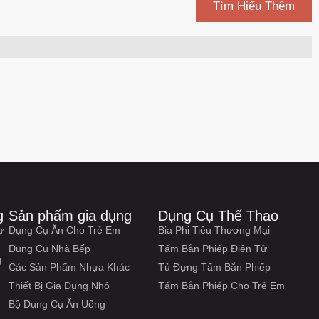
Tìm Hiểu Thêm
g
Sản phẩm gia dụng
Dụng Cụ Thể Thao
ự
Dụng Cụ Ăn Cho Trẻ Em
Bia Phi Tiêu Thương Mại
Dụng Cụ Nhà Bếp
Tấm Bắn Phiếp Điện Tử
g
Các Sản Phẩm Nhựa Khác
Tủ Đựng Tấm Bắn Phiếp
Thiết Bị Gia Dụng Nhỏ
Tấm Bắn Phiếp Cho Trẻ Em
Bộ Dụng Cụ Ăn Uống