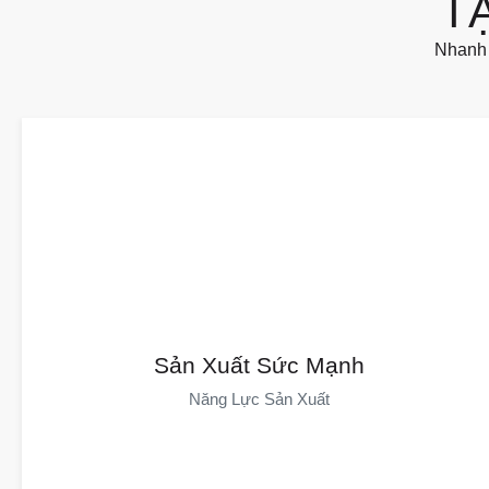
T
Nhanh 
Năng Lực Sản Xuất
DAYIN Có Hơn 30 Năm Kinh Nghiệm, Sở Hữu Khu Sản Xuất
Sản Xuất Sức Mạnh
Rộng 50.000 Mét Vuông, Hơn 100 Máy Ép Nhựa Và Hơn 600
Năng Lực Sản Xuất
Nhân Viên. Các Cơ Sở Tự Động Hóa Của Chúng Tôi, Thông Qua
Thiết Bị Tiên Tiến Và Chuỗi Cung Ứng Mạnh Mẽ, Đảm Bảo Việc
Giao Hàng Đúng Hạn.