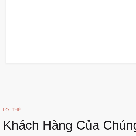
Nâng Cao Hiệu Quả Và Chất Lượng, Từ Đó Giảm Chi Phí
LỢI THẾ
Khách Hàng Của Chúng