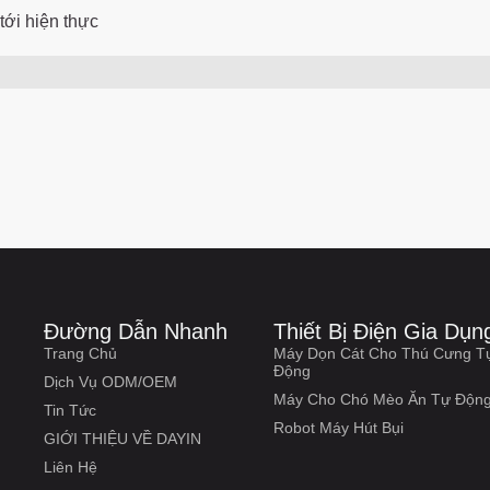
tới hiện thực
Đường Dẫn Nhanh
Thiết Bị Điện Gia Dụn
Trang Chủ
Máy Dọn Cát Cho Thú Cưng T
Động
Dịch Vụ ODM/OEM
Máy Cho Chó Mèo Ăn Tự Độn
Tin Tức
Robot Máy Hút Bụi
GIỚI THIỆU VỀ DAYIN
Liên Hệ