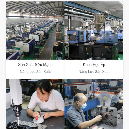
Kỹ thuật ép nhựa khoa học
Năng Lực Sản Xuất
Quản Lý Khuôn Mẫu Số Sử Dụng
Phân Tích Quy Trình Để Tối Ưu Hóa
DAYIN Có Hơn 30 Năm Kinh Nghiệm,
Các Tham Số, Giảm Thiểu Khuyết Tật
Sở Hữu Khu Sản Xuất Rộng 50.000
Và Biến Dạng. Giám Sát Thời Gian
Mét Vuông, Hơn 100 Máy Ép Nhựa Và
Thực Đảm Bảo Hiệu Quả Ép Nhựa
Hơn 600 Nhân Viên. Các Cơ Sở Tự
Cao. Phân Tích Hệ Thống Giảm Sự
Động Hóa Của Chúng Tôi, Thông Qua
Phụ Thuộc Vào Con Người, Mang Lại
Thiết Bị Tiên Tiến Và Chuỗi Cung Ứng
Sản Xuất Hiệu Quả. Kiểm Tra Vật Liệu
Mạnh Mẽ, Đảm Bảo Việc Giao Hàng
Nâng Cao Chất Lượng. Hệ Thống
Đúng Hạn.
Hoàn Chỉnh Nâng Cao Kỹ Năng Cho
Nhân Viên
Sản Xuất Sức Mạnh
Khoa Học Ép
Năng Lực Sản Xuất
Năng Lực Sản Xuất
Giảm chi phí, nâng cao hiệu
Quản lý kiểm soát chất
quả
lượng
DAYIN Thúc Đẩy Đổi Mới Bằng Vật
Sản Phẩm Trải Qua Các Bài Kiểm Tra
Liệu Mới, Quy Trình Sản Xuất Mới Và
Nghiêm Ngặt Và Đáp Ứng Tiêu Chuẩn
Sản Phẩm Mới. Kiểm Soát Chi Phí Từ
ISO9001. Phòng Thí Nghiệm Của
Thiết Kế Đến Sản Xuất, Cung Cấp Báo
Chúng Tôi Mô Phỏng Môi Trường
Giá Nhanh Và Giải Pháp, Cùng Với