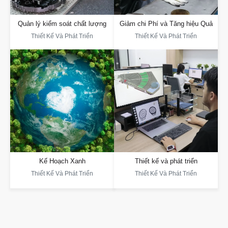
Thảm, Sàn Gỗ Và Gạch, Phục Vụ Cho
Phản Hồi Về Giá Trị. Ép Nhựa Được
Việc Thu Thập Dữ Liệu, Phân Tích Và
Điều Khiển Bởi Dữ Liệu Giúp Nâng
Xác Minh Thuật Toán
Cao Hiệu Quả Và Chất Lượng, Từ Đó
Giảm Chi Phí
Quản lý kiểm soát chất lượng
Giảm chi Phí và Tăng hiệu Quả
Thiết Kế Và Phát Triển
Thiết Kế Và Phát Triển
Thiết kế và phát triển
Kế Hoạch Xanh
Đội Ngũ Của Chúng Tôi Cung Cấp Dịch
Vụ Thiết Kế, Nghiên Cứu Và Phát
DAYIN Đạt Chứng Nhận GRS (Chứng
Triển, Cùng Với 65 Bằng Sáng Chế,
Nhận Tái Chế Toàn Cầu), Tiết Kiệm
Giải Quyết Các Vấn Đề Phức Tạp
Năng Lượng, Giảm Chi Phí Và Sử
Bằng Những Ý Tưởng Độc Đáo.
Dụng Vật Liệu Tái Chế Để Hỗ Trợ Phát
Chúng Tôi Cung Cấp Giải Pháp Một
Triển Bền Vững."
Cửa, Thiết Kế Tùy Chỉnh Và Thích Ứng
Với Nhiều Tình Huống Khác Nhau
Kế Hoạch Xanh
Thiết kế và phát triển
Thiết Kế Và Phát Triển
Thiết Kế Và Phát Triển