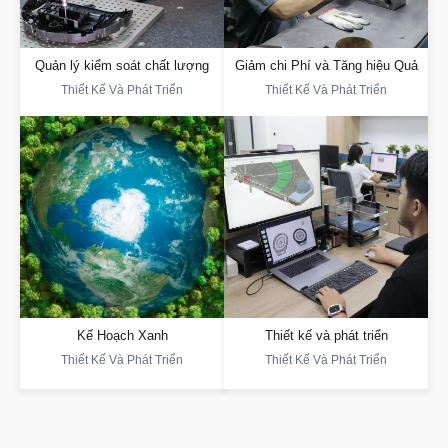
ISO9001. Phòng Thí Nghiệm Của
Thiết Kế Đến Sản Xuất, Cung Cấp Báo
Chúng Tôi Mô Phỏng Môi Trường
Giá Nhanh Và Giải Pháp, Cùng Với
Thảm, Sàn Gỗ Và Gạch, Phục Vụ Cho
Phản Hồi Về Giá Trị. Ép Nhựa Được
Việc Thu Thập Dữ Liệu, Phân Tích Và
Điều Khiển Bởi Dữ Liệu Giúp Nâng
Xác Minh Thuật Toán
Cao Hiệu Quả Và Chất Lượng, Từ Đó
Giảm Chi Phí
Quản lý kiểm soát chất lượng
Giảm chi Phí và Tăng hiệu Quả
Thiết Kế Và Phát Triển
Thiết Kế Và Phát Triển
Thiết kế và phát triển
Kế Hoạch Xanh
Đội Ngũ Của Chúng Tôi Cung Cấp Dịch
Vụ Thiết Kế, Nghiên Cứu Và Phát
DAYIN Đạt Chứng Nhận GRS (Chứng
Triển, Cùng Với 65 Bằng Sáng Chế,
Nhận Tái Chế Toàn Cầu), Tiết Kiệm
Giải Quyết Các Vấn Đề Phức Tạp
Năng Lượng, Giảm Chi Phí Và Sử
Bằng Những Ý Tưởng Độc Đáo.
Dụng Vật Liệu Tái Chế Để Hỗ Trợ Phát
Chúng Tôi Cung Cấp Giải Pháp Một
Triển Bền Vững."
Cửa, Thiết Kế Tùy Chỉnh Và Thích Ứng
Với Nhiều Tình Huống Khác Nhau
Kế Hoạch Xanh
Thiết kế và phát triển
Thiết Kế Và Phát Triển
Thiết Kế Và Phát Triển