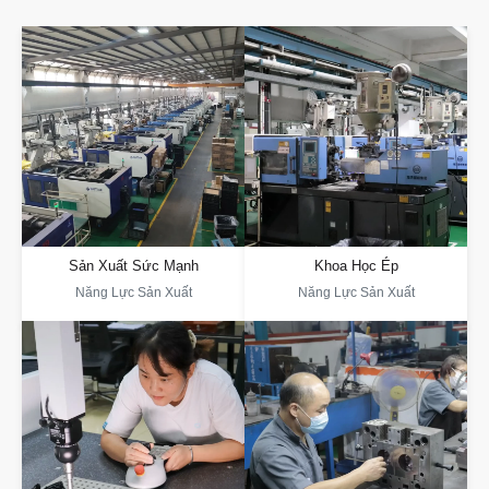
Kỹ thuật ép nhựa khoa học
Năng Lực Sản Xuất
Quản Lý Khuôn Mẫu Số Sử Dụng
Phân Tích Quy Trình Để Tối Ưu Hóa
DAYIN Có Hơn 30 Năm Kinh Nghiệm,
Các Tham Số, Giảm Thiểu Khuyết Tật
Sở Hữu Khu Sản Xuất Rộng 50.000
Và Biến Dạng. Giám Sát Thời Gian
Mét Vuông, Hơn 100 Máy Ép Nhựa Và
Thực Đảm Bảo Hiệu Quả Ép Nhựa
Hơn 600 Nhân Viên. Các Cơ Sở Tự
Cao. Phân Tích Hệ Thống Giảm Sự
Động Hóa Của Chúng Tôi, Thông Qua
Phụ Thuộc Vào Con Người, Mang Lại
Thiết Bị Tiên Tiến Và Chuỗi Cung Ứng
Sản Xuất Hiệu Quả. Kiểm Tra Vật Liệu
Mạnh Mẽ, Đảm Bảo Việc Giao Hàng
Nâng Cao Chất Lượng. Hệ Thống
Đúng Hạn.
Hoàn Chỉnh Nâng Cao Kỹ Năng Cho
Nhân Viên
Sản Xuất Sức Mạnh
Khoa Học Ép
Năng Lực Sản Xuất
Năng Lực Sản Xuất
Giảm chi phí, nâng cao hiệu
Quản lý kiểm soát chất
quả
lượng
DAYIN Thúc Đẩy Đổi Mới Bằng Vật
Sản Phẩm Trải Qua Các Bài Kiểm Tra
Liệu Mới, Quy Trình Sản Xuất Mới Và
Nghiêm Ngặt Và Đáp Ứng Tiêu Chuẩn
Sản Phẩm Mới. Kiểm Soát Chi Phí Từ