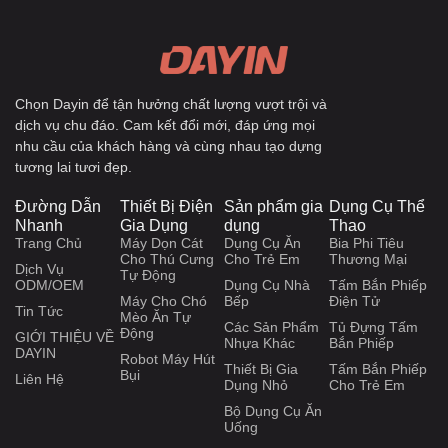
Chọn Dayin để tận hưởng chất lượng vượt trội và
dịch vụ chu đáo. Cam kết đổi mới, đáp ứng mọi
nhu cầu của khách hàng và cùng nhau tạo dựng
tương lai tươi đẹp.
Đường Dẫn
Thiết Bị Điện
Sản phẩm gia
Dụng Cụ Thể
Nhanh
Gia Dụng
dụng
Thao
Trang Chủ
Máy Dọn Cát
Dụng Cụ Ăn
Bia Phi Tiêu
Cho Thú Cưng
Cho Trẻ Em
Thương Mại
Dịch Vụ
Tự Động
ODM/OEM
Dụng Cụ Nhà
Tấm Bắn Phiếp
Máy Cho Chó
Bếp
Điện Tử
Tin Tức
Mèo Ăn Tự
Các Sản Phẩm
Tủ Đựng Tấm
Động
GIỚI THIỆU VỀ
Nhựa Khác
Bắn Phiếp
DAYIN
Robot Máy Hút
Thiết Bị Gia
Tấm Bắn Phiếp
Bụi
Liên Hệ
Dụng Nhỏ
Cho Trẻ Em
Bộ Dụng Cụ Ăn
Uống