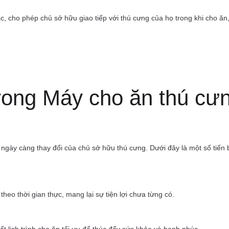
 cho phép chủ sở hữu giao tiếp với thú cưng của họ trong khi cho ăn,
trong Máy cho ăn thú cư
ày càng thay đổi của chủ sở hữu thú cưng. Dưới đây là một số tiến 
theo thời gian thực, mang lại sự tiện lợi chưa từng có.
t lịch trình cho ăn tối ưu để thúc đẩy sức khỏe và hạnh phúc.