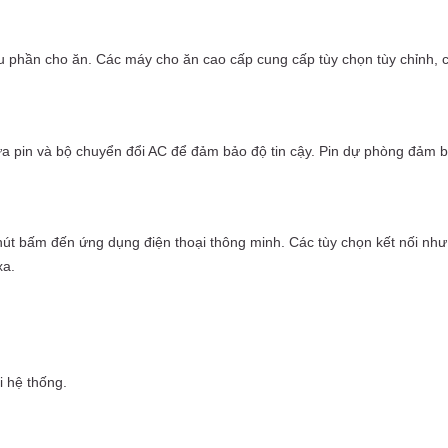
ẩu phần cho ăn. Các máy cho ăn cao cấp cung cấp tùy chọn tùy chỉnh, c
a pin và bộ chuyển đổi AC để đảm bảo độ tin cậy. Pin dự phòng đảm b
nút bấm đến ứng dụng điện thoại thông minh. Các tùy chọn kết nối như
xa.
i hệ thống.