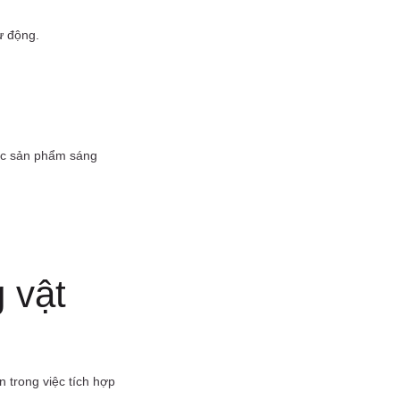
ự động.
ác sản phẩm sáng
 vật
 trong việc tích hợp