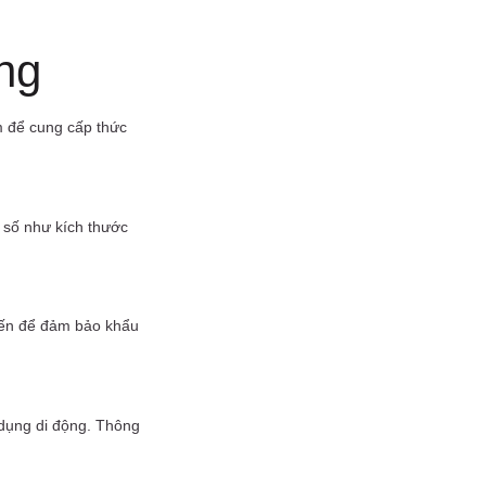
ng
m để cung cấp thức
 số như kích thước
biến để đảm bảo khẩu
g dụng di động. Thông