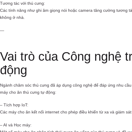
Tương tác với thú cưng:
Các tính năng như ghi âm giọng nói hoặc camera tăng cường tương tác,
không ở nhà.
—
Vai trò của Công nghệ 
động
Ngành chăm sóc thú cưng đã áp dụng công nghệ để đáp ứng nhu cầu ng
máy cho ăn thú cưng tự động:
– Tích hợp IoT:
Các máy cho ăn kết nối internet cho phép điều khiển từ xa và giám sát 
– AI và Học máy:
Một số máy cho ăn phân tích thói quen ăn uống của thú cưng và đề xuấ