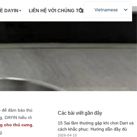
Vietnamese
VỀ DAYIN
LIÊN HỆ VỚI CHÚNG TÔI
hệ để đảm bảo thú
Các bài viết gần đây
g, DAYIN hiểu rõ
15 Sai lầm thường gặp khi chơi Dart và
g cho thú cưng
,
cách khắc phục: Hướng dẫn đầy đủ
g.
2026-04-15