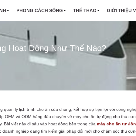
INH
PHONG CÁCH SỐNG
THỂ THAO
GIỚI THIỆU 
ng Hoạt Động Như Thế Nào?
quản lý lịch trình cho ăn của chúng, kết hợp sự tiện lợi với công ng
 cấp OEM và ODM hàng đầu chuyên về máy cho ăn tự động cho thú cưn
y. Bài viết này đi sâu vào hoạt động bên trong của
máy cho ăn tự độn
 các doanh nghiệp đang tìm kiếm giải pháp đổi mới cho chăm sóc thú cưn