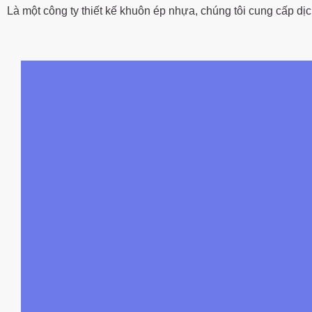
Là một công ty thiết kế khuôn ép nhựa, chúng tôi cung cấp d
DAYIN Tự Hào Có Hơn 30 Năm Kinh Nghiệm Sả
Nhân Viên. Cơ Sở Tự Động Hóa Của Chúng