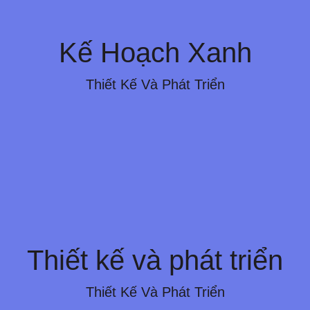
Kế Hoạch Xanh
Kế Hoạch Xanh
Chế Toàn Cầu), Tiết Kiệm Năng Lượng, Giảm Chi
Thiết Kế Và Phát Triển
Phát Triển Bền Vững."
Thiết kế và phát triển
Thiết kế và phát triển
ết Kế, Nghiên Cứu & Phát Triển Và Đổi Mới Với 6
Cung Cấp Giải Pháp Toàn Diện, Bảng Phi Tiêu Đi
Thiết Kế Và Phát Triển
Bản Khác Nhau.