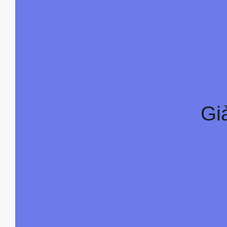
Giả
Gi
DAYIN Thúc Đẩy Đổi Mới Với Vật Liệu, Quy 
Giá Nhanh Và Giải Pháp Bảng Phi Tiêu OEM,