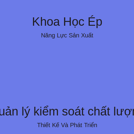
Kỹ thuật ép nhựa khoa họ
Khoa Học Ép
uy Trình Để Tối Ưu Hóa Các Tham Số, Giảm Thi
 Phân Tích Hệ Thống Giảm Sự Phụ Thuộc Vào Con
Năng Lực Sản Xuất
ao Chất Lượng. Hệ Thống Hoàn Chỉnh Nâng Cao K
uản lý kiểm soát chất lượ
uản lý kiểm soát chất lượ
iêm Ngặt Và Đáp Ứng Tiêu Chuẩn ISO9001. Phòn
Thiết Kế Và Phát Triển
ch, Phục Vụ Cho Việc Thu Thập Dữ Liệu, Phân T