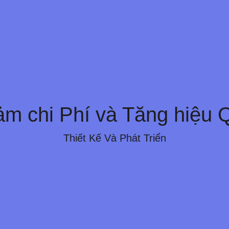
m chi phí, nâng cao hiệu
ảm chi Phí và Tăng hiệu 
Trình Và Sản Phẩm Mới. Chúng Tôi Kiểm Soát Chi 
 Đồng Thời Coi Trọng Phản Hồi. Ép Nhựa Dựa Trê
Thiết Kế Và Phát Triển
Lượng, Giảm Chi Phí.