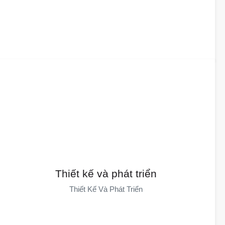
Thiết kế và phát triển
Đội Ngũ Của Chúng Tôi Cung Cấp Dịch Vụ Thiết Kế, Nghiên Cứu
Thiết kế và phát triển
Và Phát Triển, Cùng Với 65 Bằng Sáng Chế, Giải Quyết Các Vấn
Thiết Kế Và Phát Triển
Đề Phức Tạp Bằng Những Ý Tưởng Độc Đáo. Chúng Tôi Cung
Cấp Giải Pháp Một Cửa, Thiết Kế Tùy Chỉnh Và Thích Ứng Với
Nhiều Tình Huống Khác Nhau