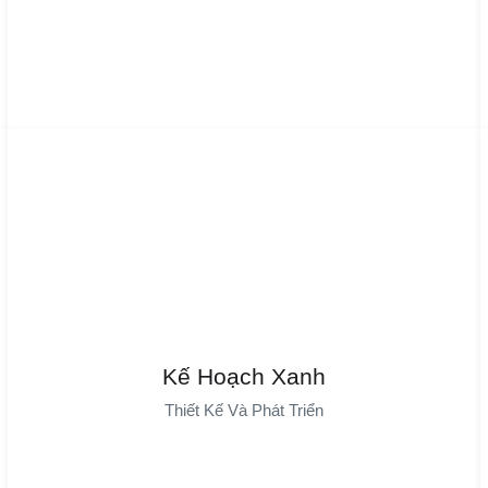
Kế Hoạch Xanh
Kế Hoạch Xanh
DAYIN Đạt Chứng Nhận GRS (Chứng Nhận Tái Chế Toàn Cầu),
Thiết Kế Và Phát Triển
Tiết Kiệm Năng Lượng, Giảm Chi Phí Và Sử Dụng Vật Liệu Tái
Chế Để Hỗ Trợ Phát Triển Bền Vững."