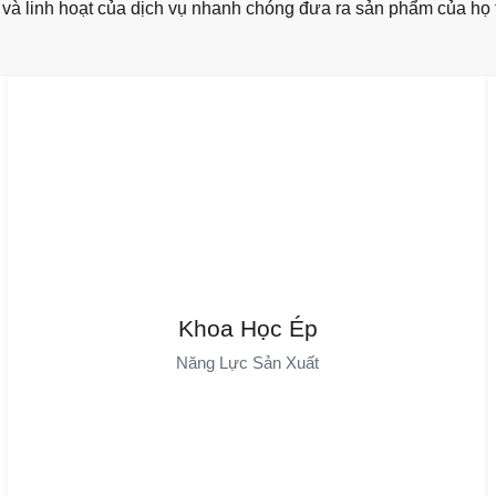
và linh hoạt của dịch vụ nhanh chóng đưa ra sản phẩm của họ t
Kỹ thuật ép nhựa khoa học
Quản Lý Khuôn Mẫu Số Sử Dụng Phân Tích Quy Trình Để Tối
Ưu Hóa Các Tham Số, Giảm Thiểu Khuyết Tật Và Biến Dạng.
Khoa Học Ép
Giám Sát Thời Gian Thực Đảm Bảo Hiệu Quả Ép Nhựa Cao.
Năng Lực Sản Xuất
Phân Tích Hệ Thống Giảm Sự Phụ Thuộc Vào Con Người, Mang
Lại Sản Xuất Hiệu Quả. Kiểm Tra Vật Liệu Nâng Cao Chất
Lượng. Hệ Thống Hoàn Chỉnh Nâng Cao Kỹ Năng Cho Nhân
Viên