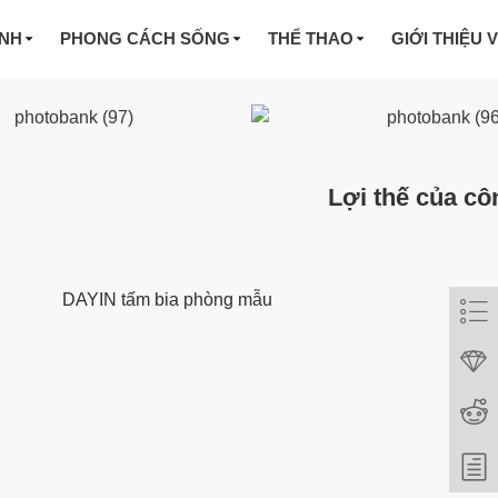
INH
PHONG CÁCH SỐNG
THỂ THAO
GIỚI THIỆU 
Lợi thế của cô