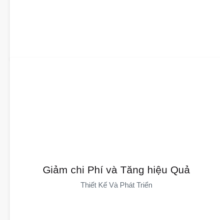
Giảm chi phí, nâng cao hiệu quả
DAYIN Thúc Đẩy Đổi Mới Bằng Vật Liệu Mới, Quy Trình Sản Xuất
Giảm chi Phí và Tăng hiệu Quả
Mới Và Sản Phẩm Mới. Kiểm Soát Chi Phí Từ Thiết Kế Đến Sản
Thiết Kế Và Phát Triển
Xuất, Cung Cấp Báo Giá Nhanh Và Giải Pháp, Cùng Với Phản
Hồi Về Giá Trị. Ép Nhựa Được Điều Khiển Bởi Dữ Liệu Giúp
Nâng Cao Hiệu Quả Và Chất Lượng, Từ Đó Giảm Chi Phí