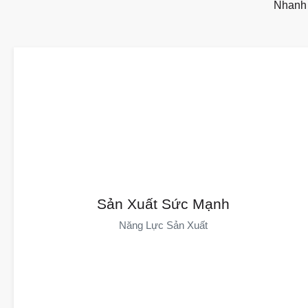
Nhanh 
Năng Lực Sản Xuất
DAYIN Có Hơn 30 Năm Kinh Nghiệm, Sở Hữu Khu Sản Xuất
Sản Xuất Sức Mạnh
Rộng 50.000 Mét Vuông, Hơn 100 Máy Ép Nhựa Và Hơn 600
Năng Lực Sản Xuất
Nhân Viên. Các Cơ Sở Tự Động Hóa Của Chúng Tôi, Thông Qua
Thiết Bị Tiên Tiến Và Chuỗi Cung Ứng Mạnh Mẽ, Đảm Bảo Việc
Giao Hàng Đúng Hạn.