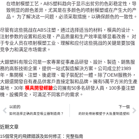
在喷射模塑工艺，ABS塑料趋向于显示出贫穷的色彩稳定性，导
致明显的颜色差异，尤其是在多颜色的喷射模塑或在产生大的产
品。 为了解决这一问题，必须采取措施，以确保颜色的一致性。
尽管有这些挑战在ABS注塑，通过选择适当的材料，模具的设计、
注射参数的设置和后处理、产品质量和生产效率能够显着改善。 对
于专业人员在喷射模塑工业、理解和应付这些挑战的关键是要加强
竞争力和满足市场需求。
大銀塑料有限公司是一家專業從事產品研發、設計、製造、銷售服
務的高新技術企業，提供一站式製造解決方案。公司成立於1989
年，集開模、注塑、後處理、電子裝配於一體。除了OEM服務外，
大銀還開發自有產品供客戶直接定製和品牌。擁有5萬平方米的生產
基地，30年
模具開發經驗
公司擁有50多名研發人員，100多臺注塑
機，設備齊全，可滿足不同客戶的需求。
以前的
下一個
如何选择正确的真空吸尘器制造商？
的好处喷射模塑于大批量制造塑料
近期文章
15個常見的飛鏢錯誤及如何修正：完整指南