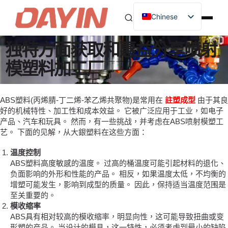
Chinese
独特方面获取和惠益分享喷射
模塑料加工厂
ABS塑料(丙烯腈-丁二烯-苯乙烯共聚物)是常用在
註塑成型
由于其良
好的机械特性、加工性和成本效益。 它被广泛应用于工业，如电子
产品、汽车和玩具。 然而，有一些挑战，并考虑在ABS喷射模塑工
艺。 下面的见解，从大銀塑料在这些方面：
温度控制
ABS塑料高度敏感的温度。 过高的桶温度可能引起材料的退化、
负面影响的外形和性能的产品。 相反，如果温度太低，不均衡的
增塑可能发生，影响到成型的质量。 因此，保持适当温度范围是
至关重要的。
模收缩率
ABS具有相对较高的模收缩率，明显向性，这可能导致扭曲或变
形塑的产品。 当设计的模具，这一特性，必须考虑到最小的缺陷