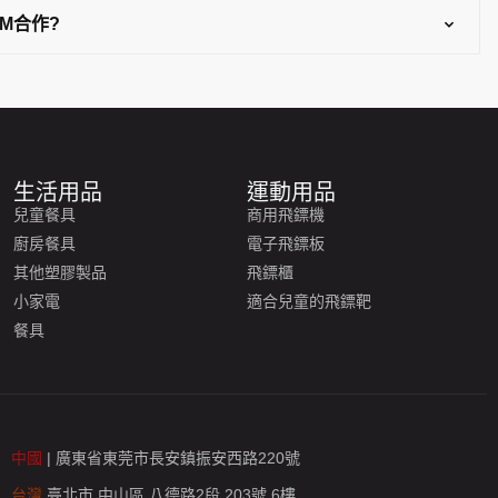
M合作?
生活用品
運動用品
兒童餐具
商用飛鏢機
廚房餐具
電子飛鏢板
其他塑膠製品
飛鏢櫃
小家電
適合兒童的飛鏢靶
餐具
中國
| 廣東省東莞市長安鎮振安西路220號
台灣
臺北市 中山區 八德路2段 203號 6樓