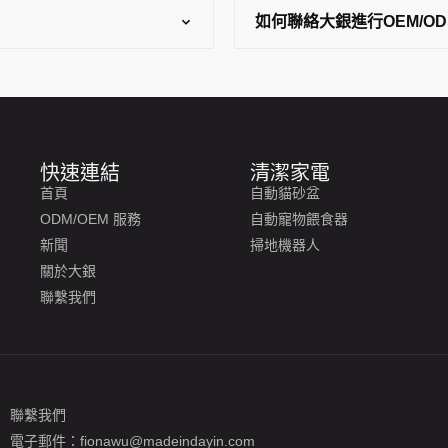
如何聯絡大銀進行OEM/OD
快速連結
清潔家電
首頁
自動貓砂盆
ODM/OEM 服務
自動寵物餵食器
新聞
掃地機器人
關於大銀
聯繫我們
聯繫我們
電子郵件：fionawu@madeindayin.com