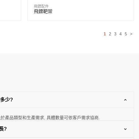
飛鏢配件
飛鏢靶架
1
2
3
4
5
>
是多少?
決於產品類型和生產需求, 具體數量可依客戶需求協商.
長?