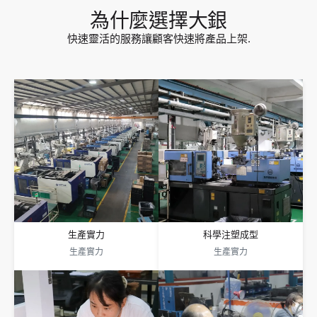
為什麼選擇大銀
快速靈活的服務讓顧客快速將產品上架.
科學註塑
生產實力
數位模具管理使用流程分析來優化參數,
大銀擁有超過 30 多年經驗, 擁有 50,000
減少缺陷和變形. 即時監控確保高效率注
平方米生產基地, 100+ 註塑機, 和 600+
塑. 系統分析減少對人的依賴, 提供高效生
僱員. 我們的自動化設施透過先進的設備
產. 材料測試提高品質. 完整的體系提升員
和強大的供應鏈確保及時交付.
工技能.
生產實力
科學注塑成型
生產實力
生產實力