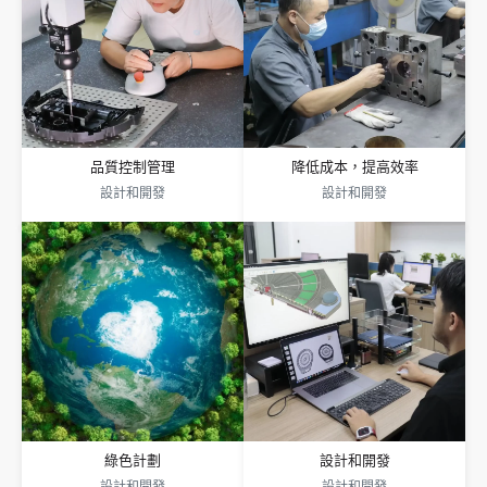
降低成本，提高效率
品質控制管理
大銀以新材料推動創新, 新製程, 和產品.
產品通過嚴格測試符合ISO9001標準. 我
控制從設計到製造的成本, 提供快速報價
們的實驗室模擬地毯, 木地板和瓷磚的環
和解決方案, 和價值觀回饋. 數據驅動的注
境, 用於資料收集, 分析, 和演算法驗證.
塑成型可提高效率和質量, 從而降低成本.
品質控制管理
降低成本，提高效率
設計和開發
設計和開發
設計和開發
綠色計劃
我們的團隊提供設計, 研發, 和創新服務
大銀GRS認證節省能源, 削減成本, 並利用
65 專利, 用獨特的想法解決複雜的問題.
回收材料支持永續發展.
我們提供一站式解決方案, 客製化設計, 並
適應各種場景.
綠色計劃
設計和開發
設計和開發
設計和開發