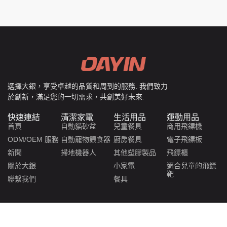
選擇大銀，享受卓越的品質和周到的服務. 我們致力
於創新，滿足您的一切需求，共創美好未來.
快速連結
清潔家電
生活用品
運動用品
首頁
自動貓砂盆
兒童餐具
商用飛鏢機
ODM/OEM 服務
自動寵物餵食器
廚房餐具
電子飛鏢板
新聞
掃地機器人
其他塑膠製品
飛鏢櫃
關於大銀
小家電
適合兒童的飛鏢
靶
聯繫我們
餐具
隱私政策
網站地圖