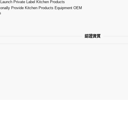
 Launch Private Label Kitchen Products
ionally Provide Kitchen Products Equipment OEM
s
認證資質