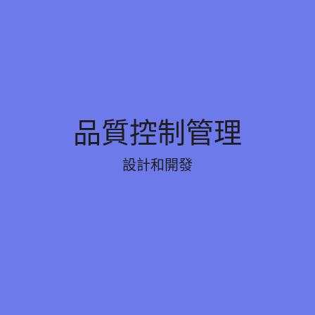
品質控制管理
品質控制管理
標準. 我們的實驗室模擬地毯, 木地板和瓷磚的環境, 用
設計和開發