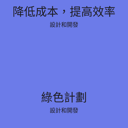
降低成本，提高效率
降低成本，提高效率
 和產品. 控制從設計到製造的成本, 提供快速報價和解
設計和開發
的注塑成型可提高效率和質量, 從而降低成本.
綠色計劃
綠色計劃
RS認證節省能源, 削減成本, 並利用回收材料支持永
設計和開發