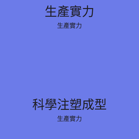
生產實力
生產實力
50,000 平方米生產基地, 100+ 註塑機, 和 600
生產實力
備和強大的供應鏈確保及時交付.
科學註塑
科學注塑成型
數, 減少缺陷和變形. 即時監控確保高效率注塑. 
生產實力
生產. 材料測試提高品質. 完整的體系提升員工技能