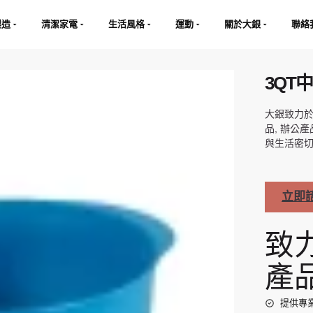
製造
清潔家電
生活風格
運動
關於大銀
聯絡
3QT
大銀致力於
品, 辦公產
與生活密切
立即
致
產
提供專