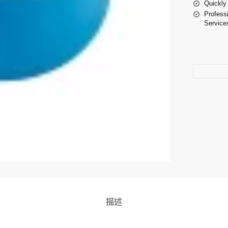
Quickly
Profess
Service
描述